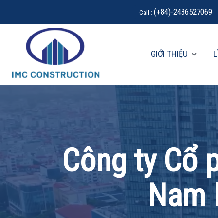
(+84)-2436527069
Call :
GIỚI THIỆU
L
Công ty Cổ 
Nam 