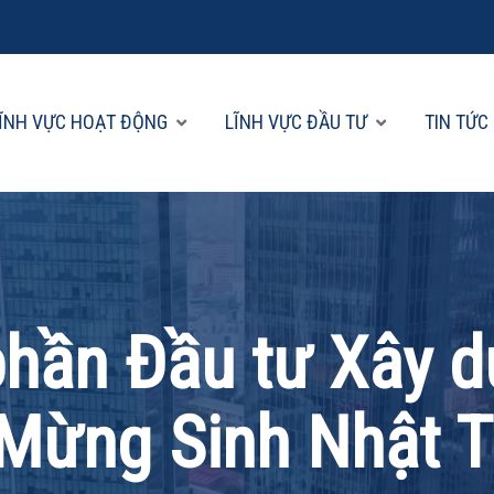
ĨNH VỰC HOẠT ĐỘNG
LĨNH VỰC ĐẦU TƯ
TIN TỨC
phần Đầu tư Xây d
Mừng Sinh Nhật T