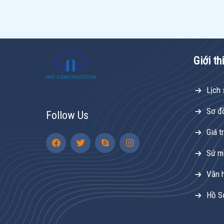
Giới th
Lịch 
Sơ đ
Follow Us
Giá tr
Sứ m
Văn 
Hồ S