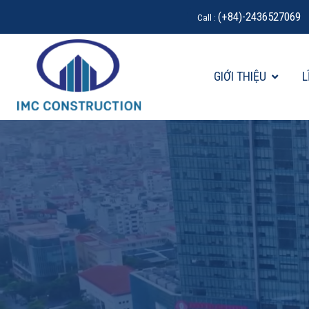
(+84)-2436527069
Call :
GIỚI THIỆU
L