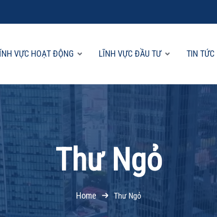
ĨNH VỰC HOẠT ĐỘNG
LĨNH VỰC ĐẦU TƯ
TIN TỨC
Thư Ngỏ
Home
Thư Ngỏ